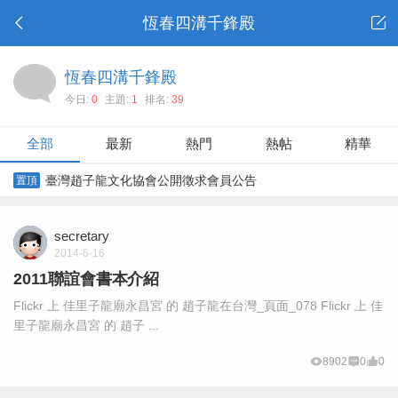
恆春四溝千鋒殿
恆春四溝千鋒殿
今日:
0
主題:
1
排名:
39
全部
最新
熱門
熱帖
精華
臺灣趙子龍文化協會公開徵求會員公告
置頂
secretary
2014-6-16
2011聯誼會書本介紹
Flickr 上 佳里子龍廟永昌宮 的 趙子龍在台灣_頁面_078 Flickr 上 佳
里子龍廟永昌宮 的 趙子 ...
8902
0
0