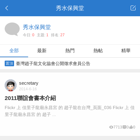
秀水保興堂
秀水保興堂
今日:
0
主題:
1
排名:
27
全部
最新
熱門
熱帖
精華
臺灣趙子龍文化協會公開徵求會員公告
置頂
secretary
2014-6-16
2011聯誼會書本介紹
Flickr 上 佳里子龍廟永昌宮 的 趙子龍在台灣_頁面_036 Flickr 上 佳
里子龍廟永昌宮 的 趙子 ...
7713
0
0