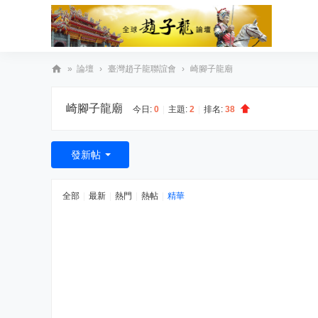
»
論壇
›
臺灣趙子龍聯誼會
›
崎腳子龍廟
臺
崎腳子龍廟
灣
今日:
0
|
主題:
2
|
排名:
38
趙
子
發新帖
龍
文
全部
|
最新
|
熱門
|
熱帖
|
精華
化
協
會