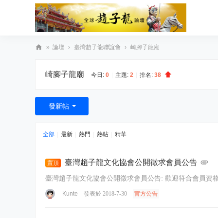
»
論壇
›
臺灣趙子龍聯誼會
›
崎腳子龍廟
臺
崎腳子龍廟
灣
今日:
0
|
主題:
2
|
排名:
38
趙
子
發新帖
龍
文
全部
|
最新
|
熱門
|
熱帖
|
精華
化
協
臺灣趙子龍文化協會公開徵求會員公告
置頂
會
臺灣趙子龍文化協會公開徵求會
Kunte
發表於 2018-7-30
官方公告