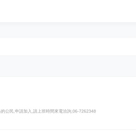
員公告: 歡迎符合會員資格的公民,申請加入,請上班時間來電洽詢,06-7262348