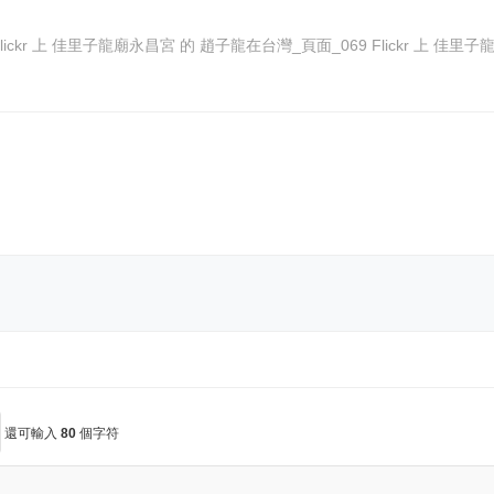
Flickr 上 佳里子龍廟永昌宮 的 趙子龍在台灣_頁面_06
還可輸入
80
個字符