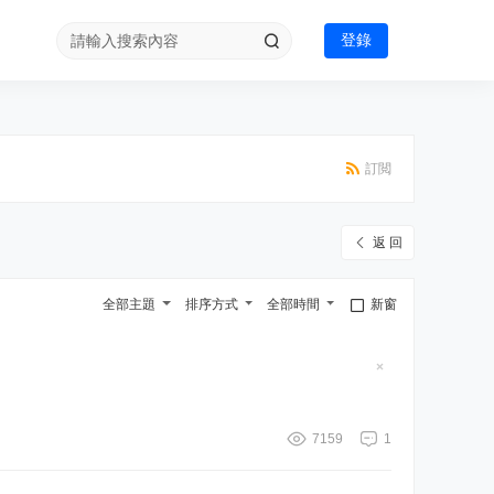
登錄
訂閲
返 回
全部主題
排序方式
全部時間
新窗
隱
藏
置
頂
帖
7159
1